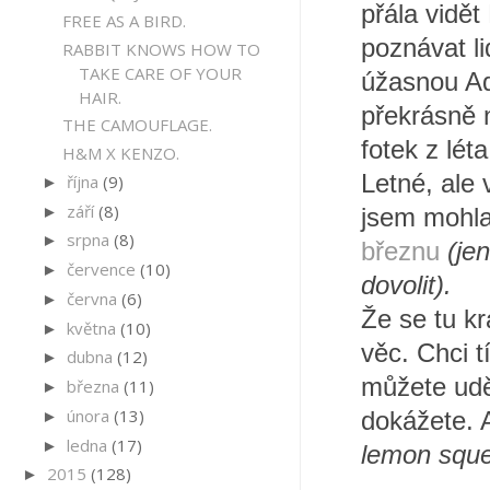
přála vidět
FREE AS A BIRD.
poznávat li
RABBIT KNOWS HOW TO
TAKE CARE OF YOUR
úžasnou Adr
HAIR.
překrásně n
THE CAMOUFLAGE.
fotek z lét
H&M X KENZO.
Letné, ale 
října
(9)
►
září
(8)
►
jsem mohla
srpna
(8)
►
březnu
(je
července
(10)
►
dovolit).
června
(6)
►
Že se tu k
května
(10)
►
věc. Chci t
dubna
(12)
►
můžete uděl
března
(11)
►
února
(13)
►
dokážete. A
ledna
(17)
►
lemon squ
2015
(128)
►