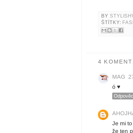
BY
STYLISH
ŠTÍTKY:
FAS
4 KOMENT
MAG
2
ó ♥
Odpověd
AHOJH
Je mi to
že ten 