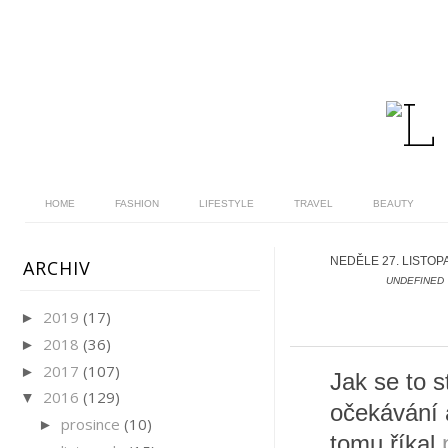
HOME
FASHION
LIFESTYLE
TRAVEL
BEAUTY
NEDĚLE 27. LISTOP
ARCHIV
UNDEFINED
2019
(17)
►
2018
(36)
►
2017
(107)
►
Jak se to s
2016
(129)
▼
očekávání a
prosince
(10)
►
tomu říkal