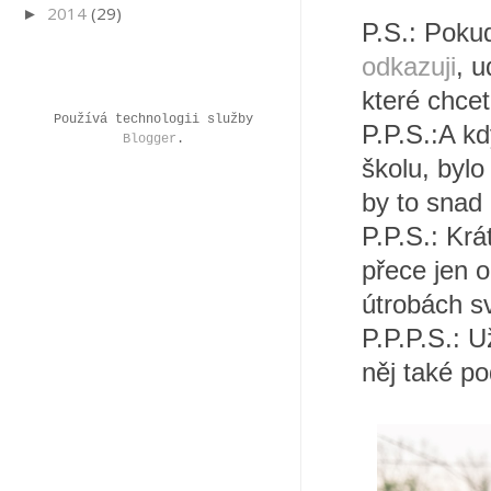
2014
(29)
►
P.S.:
Pokud
odkazuji
, u
které chcet
Používá technologii služby
P.P.S.:A k
Blogger
.
školu, bylo
by to snad 
P.P.S.: Krá
přece jen o
útrobách s
P.P.P.S.: 
něj také po