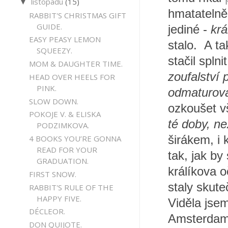
listopadu
(15)
▼
hmatatelně
RABBIT'S CHRISTMAS GIFT
GUIDE.
jediné -
krá
EASY PEASY LEMON
stalo. A ta
SQUEEZY.
stačil spln
MOM & DAUGHTER TIME.
zoufalství 
HEAD OVER HEELS FOR
PINK.
odmaturová
SLOW DOWN.
ozkoušet v
POKOJE V. & ELISKA
té doby, n
PODZIMKOVA.
4 BOOKS YOU’RE GONNA
širákem, i 
READ FOR YOUR
tak, jak by
GRADUATION.
králíkova 
FIRST SNOW.
staly skute
RABBIT'S RULE OF THE
HAPPY FIVE.
Viděla jsem
DÉCLEOR.
Amsterdam, 
DON QUIJOTE.