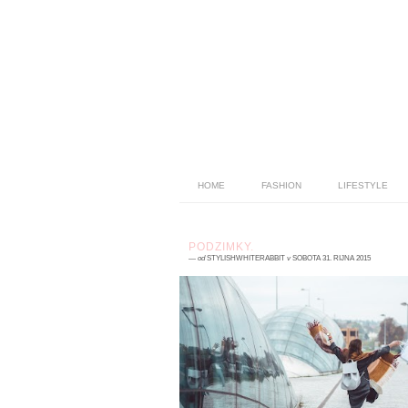
HOME
FASHION
LIFESTYLE
PODZIMKY.
—
od
STYLISHWHITERABBIT
v
SOBOTA 31. ŘÍJNA 2015
5 komentářů
Králík je out of office . Dává si pohov
Náležitě užívá posledních podzimní
prázdnin. Zbývá mu měsíc do maturitní
plesu a do prázdnin ...