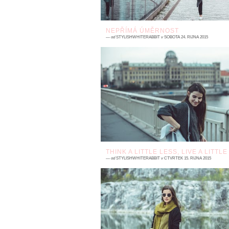
NEPŘÍMÁ ÚMĚRNOST
—
od
STYLISHWHITERABBIT
v
SOBOTA 24. ŘÍJNA 2015
3 komentářů
S úbytkem stupňů přibývá na nezbytnos
potřeba vrstvení. Nepřímá úměrnost v prax
Jeden z mála matematických jevů, který
praxi králík...
THINK A LITTLE LESS, LIVE A LITTL
—
od
STYLISHWHITERABBIT
v
ČTVRTEK 15. ŘÍJNA 2015
6 komentářů
Toho dne jsem se vrátila ze slunné Barcelo
. Plná optimismu a energie jako vždy 
návratu od Španěl . S rozdílem devatenác
stupňů však...