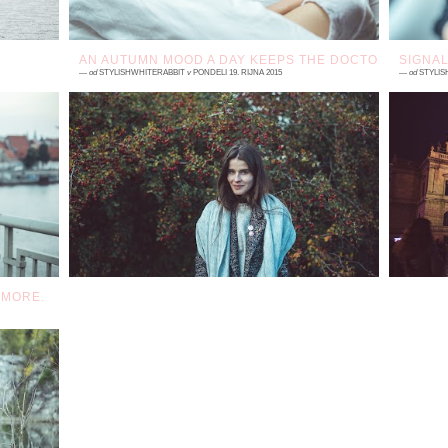
AN AUTUMN MOOD A DAY KEEPS THE DOCTOR AWAY.
SIGNAL
—
od
STYLISHWHITERABBIT
v
PONDĚLÍ 19. ŘÍJNA 2015
—
od
STYLIS
7 komentářů
3
ti
Králík se definitivně rozhodl pro osmiměsíční
D
i.
letní detox. Odvyká si slunci a teplu a
ma
 v
pomaličku se připravuje na zimu. Oddává se
p
všemu, co ...
mo
E MORE.
ny
po
ti