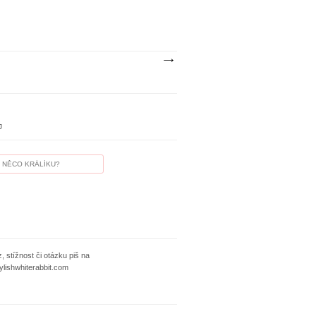
J
, stížnost či otázku piš na
ylishwhiterabbit.com