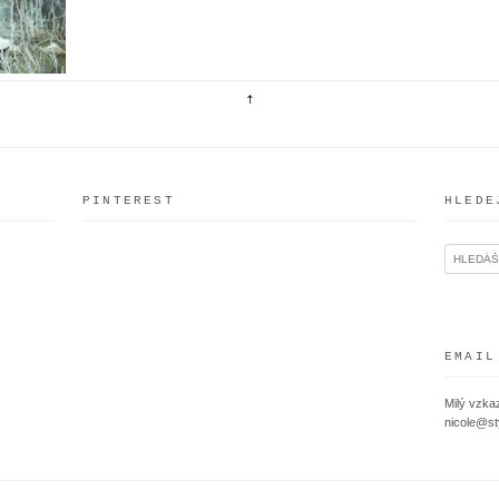
PINTEREST
HLEDE
EMAIL
Milý vzkaz
nicole@st