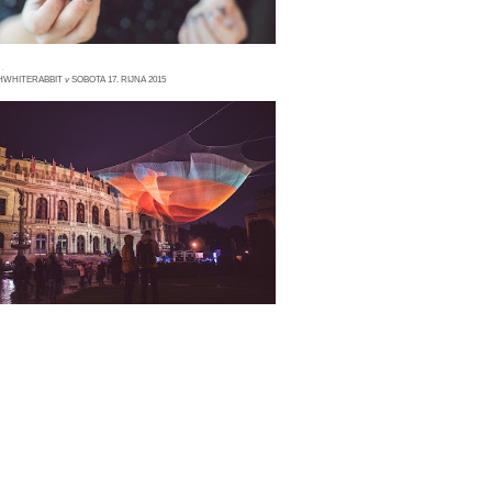
.
HWHITERABBIT
v
SOBOTA 17. ŘÍJNA 2015
 komentářů
okážu se nadchnout pro kdejakou
ličkost. Pro řezané květy i zelené rostlinky,
ro krásné jaro i barevný podzim, pro hory i
ře, pro noc ...