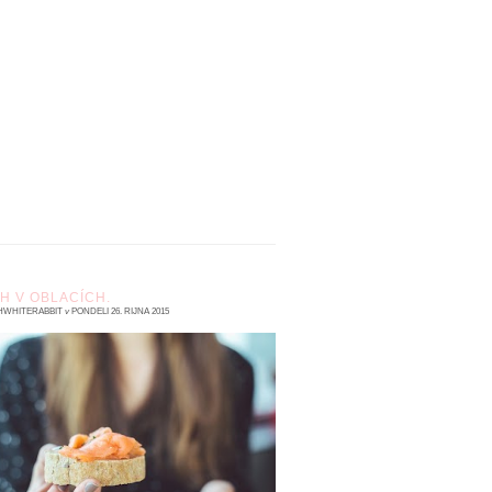
H V OBLACÍCH.
HWHITERABBIT
v
PONDĚLÍ 26. ŘÍJNA 2015
 komentářů
runche. Nejlepší jsou ty, co začínají někdy k
eváté a končí těsně před pravým polednem.
kové, při kterých si stačíte přečíst pár str...