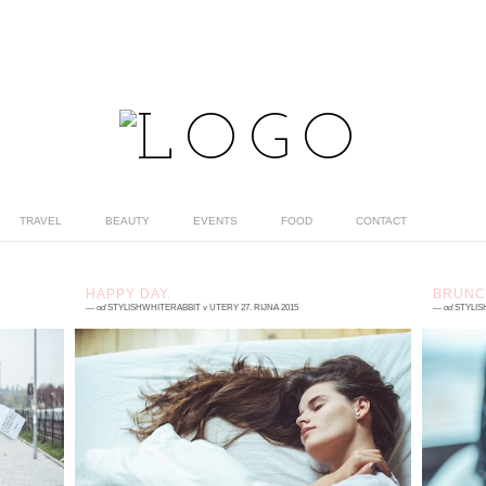
TRAVEL
BEAUTY
EVENTS
FOOD
CONTACT
HAPPY DAY.
BRUNC
—
od
STYLISHWHITERABBIT
v
ÚTERÝ 27. ŘÍJNA 2015
—
od
STYLIS
12 komentářů
0
 .
Jaké je mé ráno jste jistě už viděli , ale co
B
ch
takhle vám ukázat celý den? Myslím, že by
d
ho
bylo fér vám ukázat zas o něco víc! A
Ta
neukážu vám...