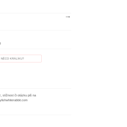
J
, stížnost či otázku piš na
ylishwhiterabbit.com