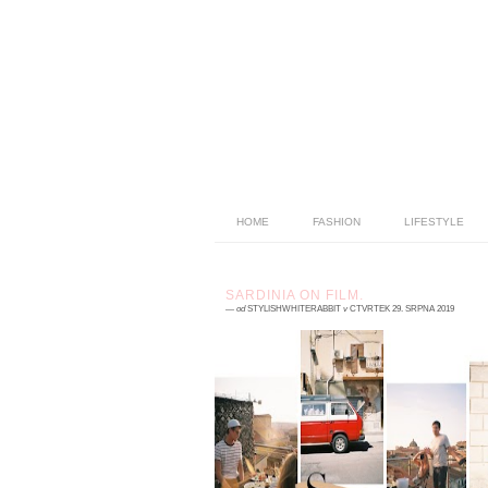
HOME
FASHION
LIFESTYLE
SARDINIA ON FILM.
—
od
STYLISHWHITERABBIT
v
ČTVRTEK 29. SRPNA 2019
0 komentářů
Léto. Tak krásný jsi bylo. Zas o kousíč
krásnější než to předchozí, vonělo jsi slan
vodou a vyprahlými ulicemi, bylo j
dobrodružný a ...