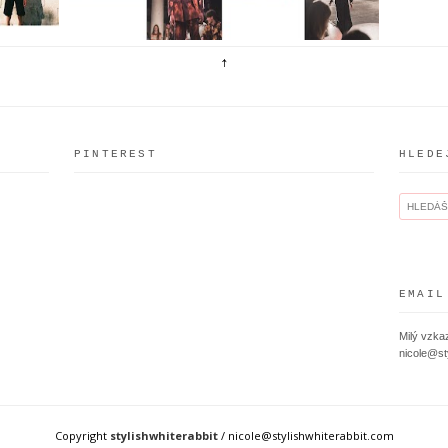
PINTEREST
HLEDE
EMAIL
Milý vzkaz
nicole@st
Copyright
stylishwhiterabbit
/ nicole@stylishwhiterabbit.com