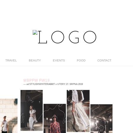
TRAVEL
BEAUTY
EVENTS
FOOD
CONTACT
MBPFW FW19.
—
od
STYLISHWHITERABBIT
v
ÚTERÝ 27. SRPNA 2019
0 komentářů
ek
The next season is about to come! Pere se
ou
to ve mne, sezónu co sezónu. Mám
si
fashionweek nade všechny módní události
ráda, a nebo ho k uzou...