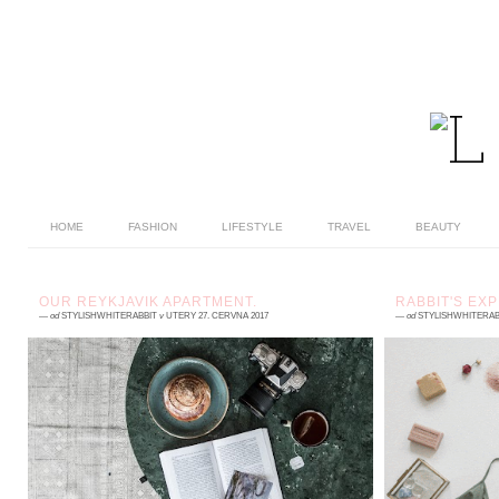
HOME
FASHION
LIFESTYLE
TRAVEL
BEAUTY
OUR REYKJAVIK APARTMENT.
RABBIT'S EX
—
od
STYLISHWHITERABBIT
v
ÚTERÝ 27. ČERVNA 2017
—
od
STYLISHWHITERAB
3 komentářů
3 koment
Naše islandské airbnb bylo příjemným
Vážení, ne
překvapením a tak trochu světlem na konci
růžové brý
tunelu po dvanáctihodinovém cestování
blogerkám, 
letadlem a nocování na...
si sami!) ...