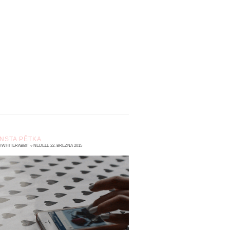
INSTA PĚTKA
HWHITERABBIT
v
NEDĚLE 22. BŘEZNA 2015
 komentářů
rálík doufá, že nikomu z vás neunikl první
lánek o tom, koho na instagramu sledovat.
 že už těch pět vyvolených sledujete,
otože pr...