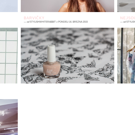
BARVIČKY
NEJSO
—
od
STYLISHWHITERABBIT
v
PONDĚLÍ 16. BŘEZNA 2015
—
od
STYLIS
3 komentářů
2
í,
Už několik článků králík věnoval barvám a
Z
í,
lakům, že? Tenhle je o celé jeho barevné
P
ám
sbírce. Třeba se inspirujete, třeba vás odradí.
n
Jak jste...
čí
yž
bu
 a