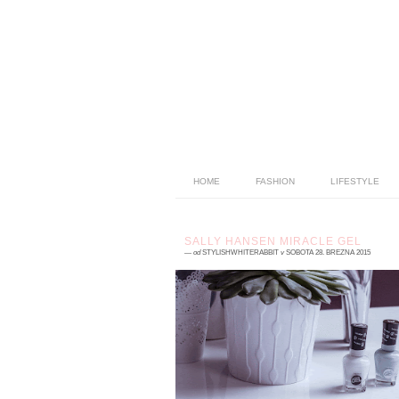
HOME
FASHION
LIFESTYLE
SALLY HANSEN MIRACLE GEL
—
od
STYLISHWHITERABBIT
v
SOBOTA 28. BŘEZNA 2015
3 komentářů
Něco málo o svých nehtech jsem 
pověděla. Půl roku jsem měla gelové neht
bylo to krásné, nenáročné, praktické.
nehty jsem se vů...