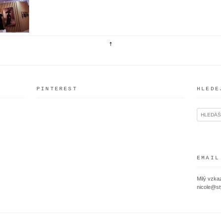
PINTEREST
HLEDE
EMAIL
Milý vzkaz
nicole@st