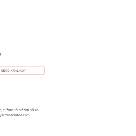
J
, stížnost či otázku piš na
ylishwhiterabbit.com