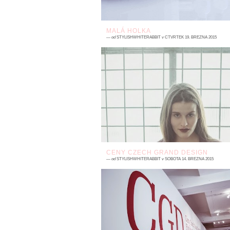
MALÁ HOLKA
—
od
STYLISHWHITERABBIT
v
ČTVRTEK 19. BŘEZNA 2015
15 komentářů
První setkání. Nesmělý pohled z očí do oč
já plna očekávání a žhavá nedočkavost
úsměv, pevný stisk rukou. Ráda poznáv
lidi - těším se...
CENY CZECH GRAND DESIGN
—
od
STYLISHWHITERABBIT
v
SOBOTA 14. BŘEZNA 2015
2 komentářů
Češi toho mají hodně co ukázat. Kd
opomeneme tak trochu víc nešťastnou vol
hlavy státu, sem tam nějaké ty skandály
tunel Blanka. Tak...