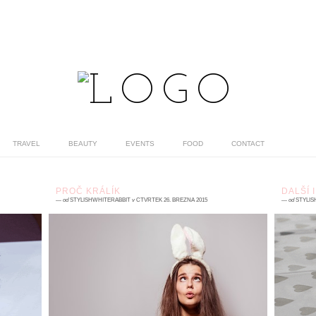
TRAVEL
BEAUTY
EVENTS
FOOD
CONTACT
PROČ KRÁLÍK
DALŠÍ 
—
od
STYLISHWHITERABBIT
v
ČTVRTEK 26. BŘEZNA 2015
—
od
STYLIS
3 komentářů
0
už
Je čas! Myslím, že právě teď a tady je ten
K
y,
správný čas vám povědět, proč králík. Proč
č
 O
mám uši králičí a ne třeba kočičí. Proč tlapky
A
a...
pr