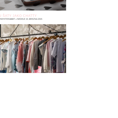
U ŠATY JAKO CHATTY
HWHITERABBIT
v
NEDĚLE 15. BŘEZNA 2015
 komentářů
ahájení prodeje kolekce SS2015
rotected Landscape v butiku Chatty jsem si
emohla nechat ujít. Chatty , to je něco, s
m se ztotožn...