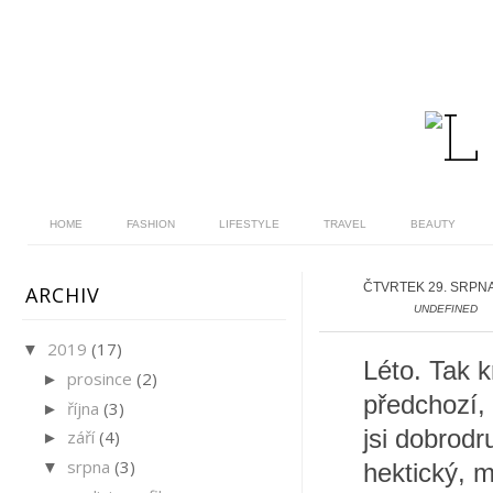
HOME
FASHION
LIFESTYLE
TRAVEL
BEAUTY
ČTVRTEK 29. SRPNA
ARCHIV
UNDEFINED
2019
(17)
▼
Léto. Tak k
prosince
(2)
►
předchozí, 
října
(3)
►
jsi dobrodr
září
(4)
►
srpna
(3)
▼
hektický, m