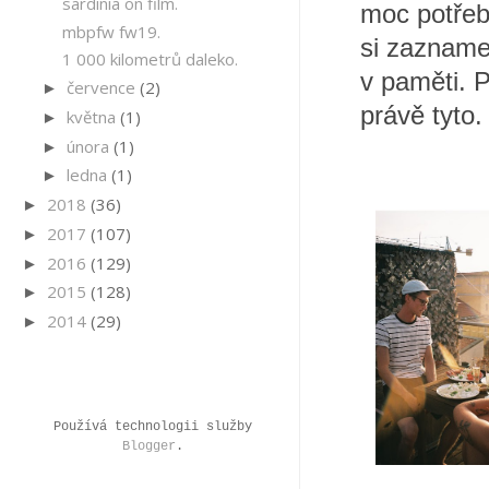
sardinia on film.
moc potřeb
mbpfw fw19.
si zazname
1 000 kilometrů daleko.
v paměti. 
července
(2)
►
právě tyto
května
(1)
►
února
(1)
►
ledna
(1)
►
2018
(36)
►
2017
(107)
►
2016
(129)
►
2015
(128)
►
2014
(29)
►
Používá technologii služby
Blogger
.