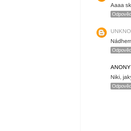
Aaaa skv
Odpověd
UNKN
Nádherná
Odpověd
ANONY
Niki, ja
Odpověd