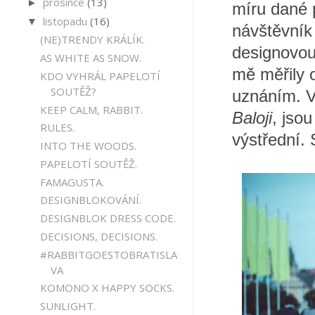
prosince
(13)
►
míru dané p
listopadu
(16)
▼
návštěvník
(NE)TRENDY KRÁLÍK.
designovou 
AS WHITE AS SNOW.
mě měřily 
KDO VYHRÁL PAPELOTÍ
SOUTĚŽ?
uznáním. V
KEEP CALM, RABBIT.
Baloji
, jso
RULES.
výstřední. 
INTO THE WOODS.
PAPELOTÍ SOUTĚŽ.
FAMAGUSTA.
DESIGNBLOKOVÁNÍ.
DESIGNBLOK DRESS CODE.
DECISIONS, DECISIONS.
#RABBITGOESTOBRATISLA
VA
KOMONO X HAPPY SOCKS.
SUNLIGHT.