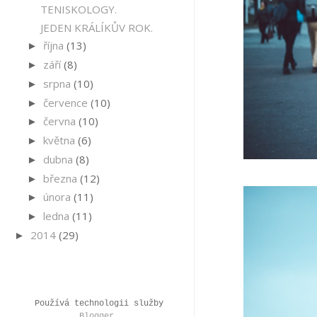
TENISKOLOGY.
JEDEN KRÁLÍKŮV ROK.
října
(13)
►
září
(8)
►
srpna
(10)
►
července
(10)
►
června
(10)
►
května
(6)
►
dubna
(8)
►
března
(12)
►
února
(11)
►
ledna
(11)
►
2014
(29)
►
Používá technologii služby
Blogger
.