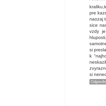
kraliku
pre kaz
naozaj t
sice na
vzdy j
hlupost
samotnej
si presl
k "najh
neskazil
zvyrazno
si nenec
Odpověd