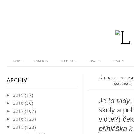
HOME
FASHION
LIFESTYLE
TRAVEL
BEAUTY
PÁTEK 13. LISTOPA
ARCHIV
UNDEFINED
2019
(17)
►
Je to tady.
2018
(36)
►
školy a pol
2017
(107)
►
viďte?) ček
2016
(129)
►
2015
(128)
▼
přihláška k