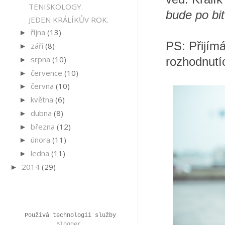
TENISKOLOGY.
bude po bi
JEDEN KRÁLÍKŮV ROK.
října
(13)
►
PS: Přijímá
září
(8)
►
srpna
(10)
►
rozhodnutí
července
(10)
►
června
(10)
►
května
(6)
►
dubna
(8)
►
března
(12)
►
února
(11)
►
ledna
(11)
►
2014
(29)
►
Používá technologii služby
Blogger
.