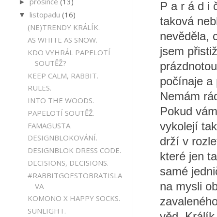
prosince
(13)
►
P a r á d i
listopadu
(16)
▼
taková neb
(NE)TRENDY KRÁLÍK.
nevěděla, c
AS WHITE AS SNOW.
jsem přisti
KDO VYHRÁL PAPELOTÍ
SOUTĚŽ?
prázdnotou
KEEP CALM, RABBIT.
počínaje a
RULES.
Nemám ráda
INTO THE WOODS.
Pokud vám 
PAPELOTÍ SOUTĚŽ.
vykolejí ta
FAMAGUSTA.
DESIGNBLOKOVÁNÍ.
drží v rozl
DESIGNBLOK DRESS CODE.
které jen 
DECISIONS, DECISIONS.
samé jedni
#RABBITGOESTOBRATISLA
na mysli o
VA
KOMONO X HAPPY SOCKS.
zavaleného
SUNLIGHT.
věd. Králík