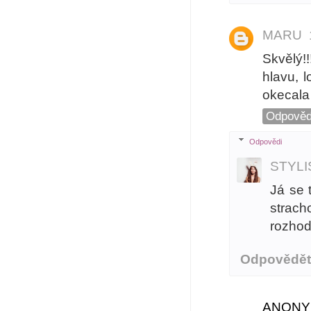
MARU
Skvělý!!
hlavu, 
okecala
Odpověd
Odpovědi
STYL
Já se 
strach
rozhodn
Odpovědě
ANONY