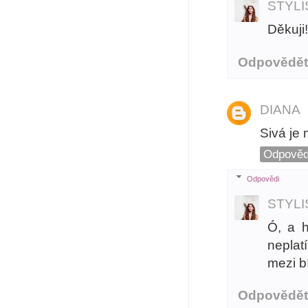
STYL
Děkuji
Odpovědě
DIANA
Sivá je 
Odpověd
Odpovědi
STYL
Ó, a 
neplat
mezi bí
Odpovědě