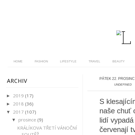
HOME
FASHION
LIFESTYLE
TRAVEL
BEAUTY
PÁTEK 22. PROSINC
ARCHIV
UNDEFINED
2019
(17)
►
S klesající
2018
(36)
►
naše chuť o
2017
(107)
▼
lidí vypadá
prosince
(9)
▼
KRÁLÍKOVA TŘETÍ VÁNOČNÍ
červenají 
SOUTĚŽ.