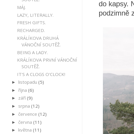
do kapsy. N
MÁJ.
podzimně 
LAZY, LITERALLY.
FRESH GIFTS.
RECHARGED.
KRÁLÍKOVA DRUHÁ
VÁNOČNÍ SOUTĚŽ.
BEING A LADY.
KRÁLÍKOVA PRVNÍ VÁNOČNÍ
SOUTĚŽ.
IT'S A CLOGS O'CLOCK!
listopadu
(5)
►
října
(6)
►
září
(9)
►
srpna
(12)
►
července
(12)
►
června
(11)
►
května
(11)
►