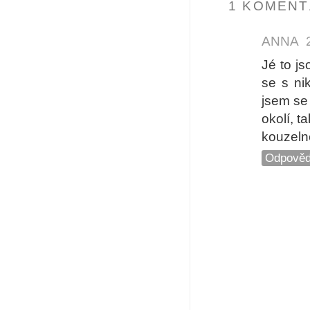
1 KOMENT
ANNA
Jé to js
se s ni
jsem se
okolí, t
kouzeln
Odpověd