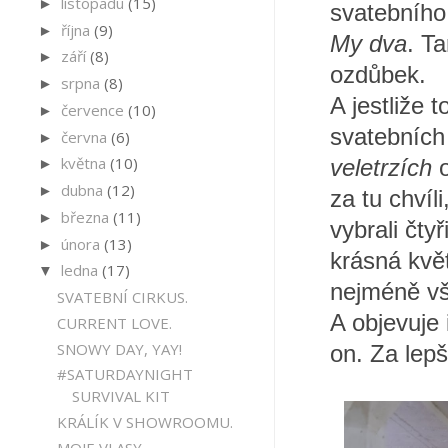
listopadu
(15)
►
svatebního 
října
(9)
►
My dva
. T
září
(8)
►
ozdůbek.
srpna
(8)
►
A jestliže t
července
(10)
►
svatebních 
června
(6)
►
května
(10)
veletrzích
►
dubna
(12)
►
za tu chvíl
března
(11)
►
vybrali čty
února
(13)
►
krásná květ
ledna
(17)
▼
nejméně vš
SVATEBNÍ CIRKUS.
A objevuje 
CURRENT LOVE.
SNOWY DAY, YAY!
on. Za lepš
#SATURDAYNIGHT
SURVIVAL KIT
KRÁLÍK V SHOWROOMU.
MOJE VLASY.