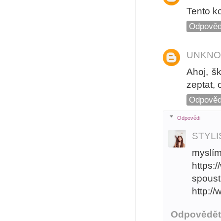
Tento k
Odpověd
UNKN
Ahoj, š
zeptat,
Odpověd
Odpovědi
STYL
mys
https:
spo
http:/
Odpovědě