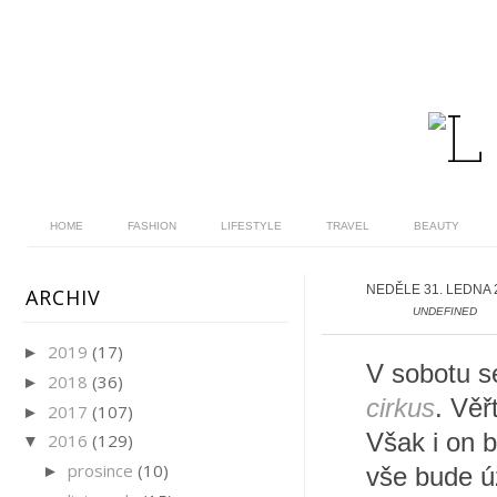
HOME
FASHION
LIFESTYLE
TRAVEL
BEAUTY
NEDĚLE 31. LEDNA 
ARCHIV
UNDEFINED
2019
(17)
►
V sobotu s
2018
(36)
►
cirkus
. Věř
2017
(107)
►
Však i on b
2016
(129)
▼
prosince
(10)
►
vše bude ú