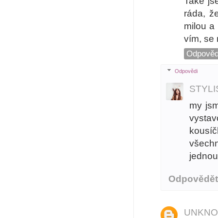
Také js
ráda, ž
milou a
vím, se
Odpověd
Odpovědi
STYL
my jsm
vystav
kousíč
všechn
jednou 
Odpovědě
UNKN