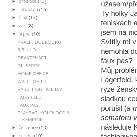
prosince
(13)
►
úžasem/př
listopadu
(16)
►
Ty holky-J
října
(13)
►
teniskách 
září
(8)
►
jsem na nic
srpna
(10)
▼
Svítily mi 
KRÁLÍK DOBRODRUH
6,5 KILO
nemohla do
DEVATENÁCT
faux pas?
GIUSEPPE
Můj problém
HOME OFFICE
Lagerfeld,
WAIT FOR IT!
ryze žens
RABBIT ON HOLIDAY.
FAIRYTALE
sladkou ce
FAUX PAS
porušil (
a m
PLAYBAG, KOLOLOCO &
semaforu v
KEMPINK
následuje 
července
(10)
►
června
(10)
fashionwee
►