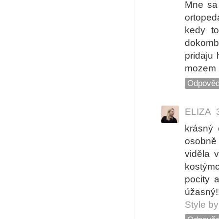
Mne sa 
ortoped
kedy t
dokombi
pridaju 
mozem :
Odpověd
ELIZA
krásný 
osobně 
viděla 
kostýmc
pocity 
úžasný!
Style by