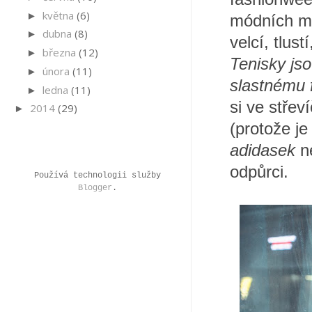
května
(6)
►
módních ma
dubna
(8)
►
velcí, tlust
března
(12)
►
Tenisky js
února
(11)
►
slastnému 
ledna
(11)
►
si ve střev
2014
(29)
►
(protože je
adidasek
n
odpůrci.
Používá technologii služby
Blogger
.