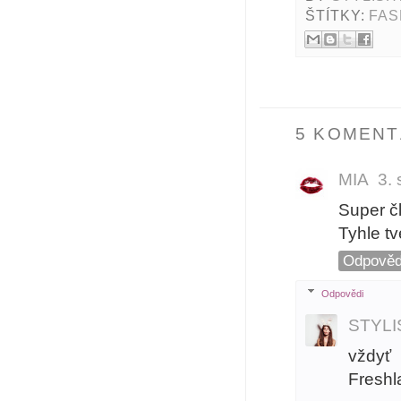
ŠTÍTKY:
FAS
5 KOMENT
MIA
3.
Super č
Tyhle tv
Odpověd
Odpovědi
STYL
vždyť
Freshl