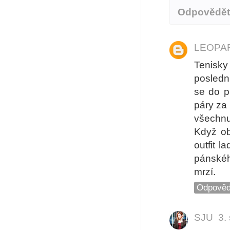
Odpovědě
LEOPA
Tenisky
posledn
se do p
páry za 
všechnu 
Když ob
outfit 
pánského
mrzí.
Odpověd
SJU
3.