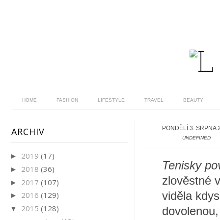
HOME
FASHION
LIFESTYLE
TRAVEL
BEAUTY
PONDĚLÍ 3. SRPNA 
ARCHIV
UNDEFINED
2019
(17)
►
Tenisky po
2018
(36)
►
zlověstné 
2017
(107)
►
viděla kdys
2016
(129)
►
2015
(128)
▼
dovolenou