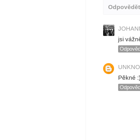
Odpovědě
JOHAN
jsi vážn
Odpověd
UNKN
Pěkné :
Odpověd