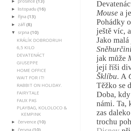
prosince
(13)
►
Devatenác
listopadu
(16)
►
Mouse
a je
října
(13)
►
Pohádky o
září
(8)
►
ještě víc, 
srpna
(10)
▼
Jako malá 
KRÁLÍK DOBRODRUH
6,5 KILO
Sněhurčin
DEVATENÁCT
jak může
GIUSEPPE
její říši 
HOME OFFICE
Šklíbu
. A
WAIT FOR IT!
Těžko se d
RABBIT ON HOLIDAY.
FAIRYTALE
Doba, kdy 
FAUX PAS
námi. Ta,
PLAYBAG, KOLOLOCO &
zas daleko
KEMPINK
trochu poh
července
(10)
►
Disney
při
června
(10)
►