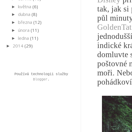
května
(6)
►
tak, jak s
dubna
(8)
►
půl minuty
března
(12)
►
GoldenTat
února
(11)
►
jednodušší
ledna
(11)
►
indické kr
2014
(29)
►
domluvte s
poštovné n
moři. Nebo
Používá technologii služby
Blogger
.
pohádkoví