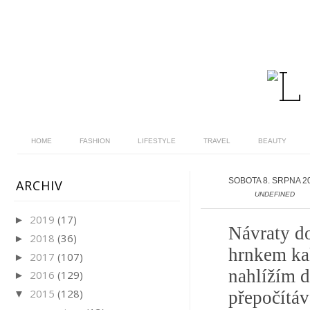
HOME
FASHION
LIFESTYLE
TRAVEL
BEAUTY
SOBOTA 8. SRPNA 2
ARCHIV
UNDEFINED
2019
(17)
►
Návraty do
2018
(36)
►
hrnkem kak
2017
(107)
►
nahlížím 
2016
(129)
►
2015
(128)
přepočítáv
▼