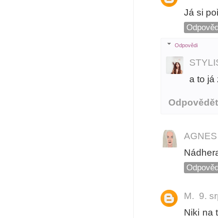
Já si po
Odpověd
Odpovědi
STYL
a to já
Odpovědě
AGNES
Nádhera
Odpověd
M.
9. s
Niki na 