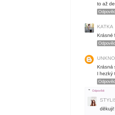
to až de
Odpověd
KATKA
Krásné f
Odpověd
UNKN
Krásná s
I hezký 
Odpověd
Odpovědi
STYL
děkuji!