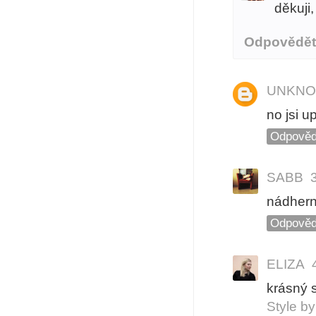
děkuji,
Odpovědě
UNKN
no jsi u
Odpověd
SABB
nádherný 
Odpověd
ELIZA
krásný s
Style by