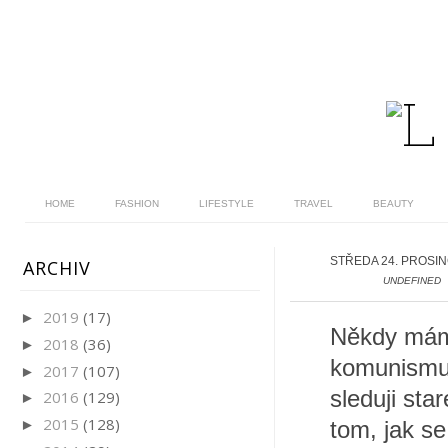
HOME
FASHION
LIFESTYLE
TRAVEL
BEAUTY
STŘEDA 24. PROSIN
ARCHIV
UNDEFINED
2019
(17)
►
Někdy mám 
2018
(36)
►
komunismu 
2017
(107)
►
sleduji sta
2016
(129)
►
2015
(128)
►
tom, jak s