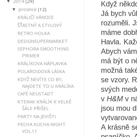
2014
(29)
▼
Když někdo
prosince
(12)
▼
Já bych vů
KRÁLIČÍ VÁNOCE
rozuměli. 
ŠŤASTNÝ A STYLOVÝ
máme dobře
RETRO HOLKA
DESIGNSUPERMARKET
Havla. Kaž
SEPHORA SMOOTHING
Abych vám 
PRIMER
má být o ně
KRÁLÍKOVA NÁPLAVKA
možná také
POLAROIDOVÁ LÁSKA
se vzory. 
KDYŽ NEVÍTE CO BY,
NAJDETE TO U KRÁLÍKA
svých medo
CAFÉ NEUSTADT
v
H&M
v n
KTERAK KRÁLÍK K VELKÉ
jsou mou dl
ŠÁLE PŘIŠEL
PARTY NA JEVIŠTI
vytvarovan
PECHA KUCHA NIGHT
A krásně se
VOL.11
psaníčko. A