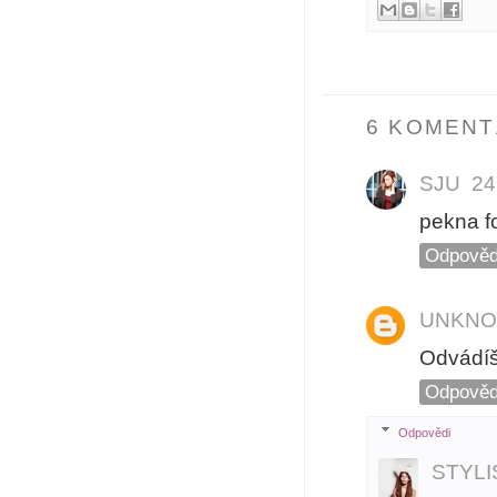
6 KOMENT
SJU
24
pekna f
Odpověd
UNKN
Odvádíš 
Odpověd
Odpovědi
STYL