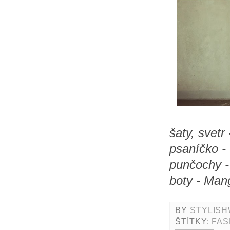
šaty, svet
psaníčko -
punčochy -
boty - Man
BY
STYLISH
ŠTÍTKY:
FAS