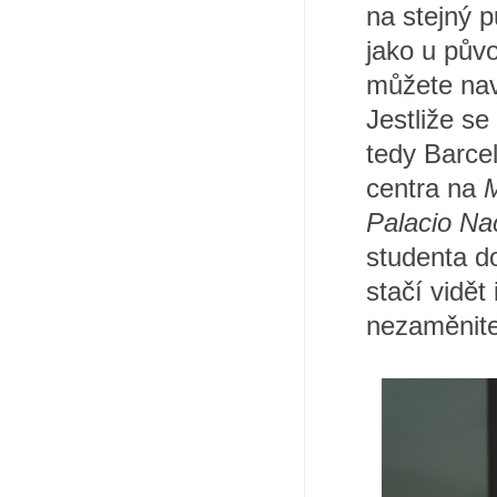
na stejný 
jako u půvo
můžete navš
Jestliže se
tedy Barcel
centra na
M
Palacio Na
studenta d
stačí vidět
nezaměnite