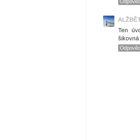
Odpověd
ALŽBĚ
Ten úv
šikovná 
Odpověd