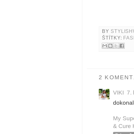
BY
STYLISH
ŠTÍTKY:
FAS
2 KOMENT
VIKI
7.
dokonalé
My Super
& Cure 