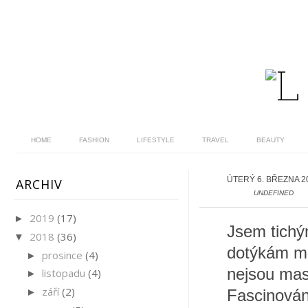
HOME
FASHION
LIFESTYLE
TRAVEL
BEAUTY
ÚTERÝ 6. BŘEZNA 2
ARCHIV
UNDEFINED
2019
(17)
►
Jsem tichý
2018
(36)
▼
dotýkám mr
prosince
(4)
►
nejsou mas
listopadu
(4)
►
září
(2)
►
Fascinován