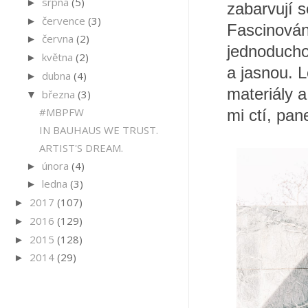
srpna
(5)
►
zabarvují s
července
(3)
►
Fascinována
června
(2)
►
jednoducho
května
(2)
►
a jasnou. 
dubna
(4)
►
materiály 
března
(3)
▼
#MBPFW
mi ctí, pan
IN BAUHAUS WE TRUST.
ARTIST'S DREAM.
února
(4)
►
ledna
(3)
►
2017
(107)
►
2016
(129)
►
2015
(128)
►
2014
(29)
►