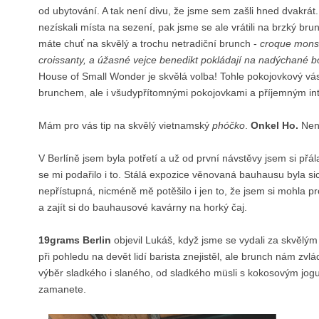
od ubytování. A tak není divu, že jsme sem zašli hned dvakrá
nezískali místa na sezení, pak jsme se ale vrátili na brzký brun
máte chuť na skvělý a trochu netradiční brunch -
croque monsie
croissanty, a úžasné vejce benedikt pokládají na nadýchané b
House of Small Wonder je skvělá volba! Tohle pokojovkový v
brunchem, ale i všudypřítomnými pokojovkami a příjemným in
Mám pro vás tip na skvělý vietnamský
phóčko
.
Onkel Ho.
Není
V Berlíně jsem byla potřetí a už od první návstěvy jsem si přál
se mi podařilo i to. Stálá expozice věnovaná bauhausu byla sic
nepřístupná, nicméně mě potěšilo i jen to, že jsem si mohla 
a zajít si do bauhausové kavárny na horký čaj.
19grams Berlin
objevil Lukáš, když jsme se vydali za skvělým
při pohledu na devět lidí barista znejistěl, ale brunch nám zvlád
výběr sladkého i slaného, od sladkého müsli s kokosovým jogu
zamanete.