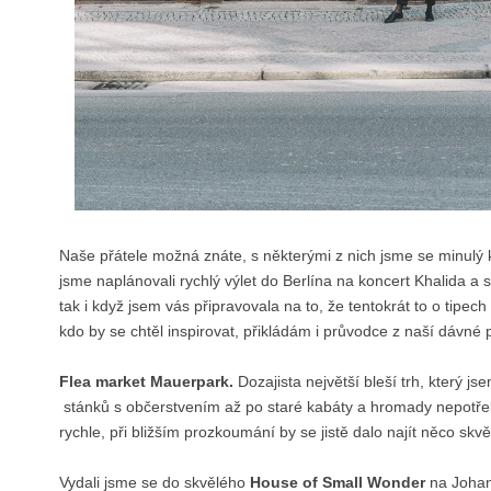
Naše přátele možná znáte, s některými z nich jsme se minulý k
jsme naplánovali rychlý výlet do Berlína na koncert Khalida a sp
tak i když jsem vás připravovala na to, že tentokrát to o tipec
kdo by se chtěl inspirovat, přikládám i průvodce z naší dávné 
Flea market Mauerpark.
Dozajista největší bleší trh, který js
stánků s občerstvením až po staré kabáty a hromady nepotře
rychle, při bližším prozkoumání by se jistě dalo najít něco skv
Vydali jsme se do skvělého
House of Small Wonder
na Johan