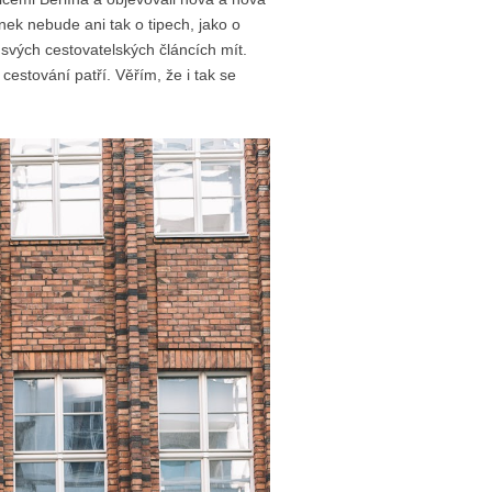
nek nebude ani tak o tipech, jako o
 svých cestovatelských článcích mít.
 cestování patří. Věřím, že i tak se