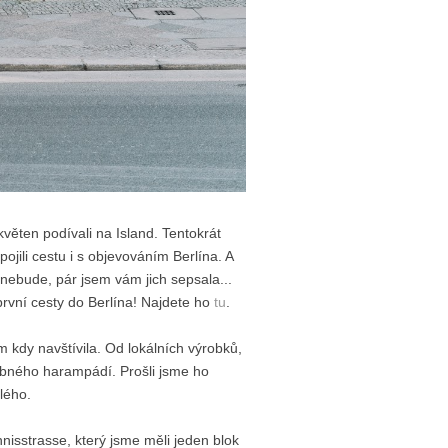
věten podívali na Island. Tentokrát
ojili cestu i s objevováním Berlína. A
h nebude, pár jsem vám jich sepsala...
první cesty do Berlína! Najdete ho
tu
.
em kdy navštívila. Od lokálních výrobků,
bného harampádí. Prošli jsme ho
ělého.
nisstrasse, který jsme měli jeden blok