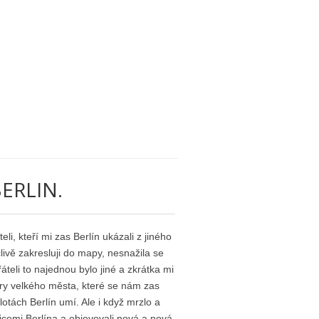
ERLIN.
eli, kteří mi zas Berlín ukázali z jiného
livě zakresluji do mapy, nesnažila se
áteli to najednou bylo jiné a zkrátka mi
sféry velkého města, které se nám zas
tách Berlín umí. Ale i když mrzlo a
licemi Berlína a objevovali nová a nová