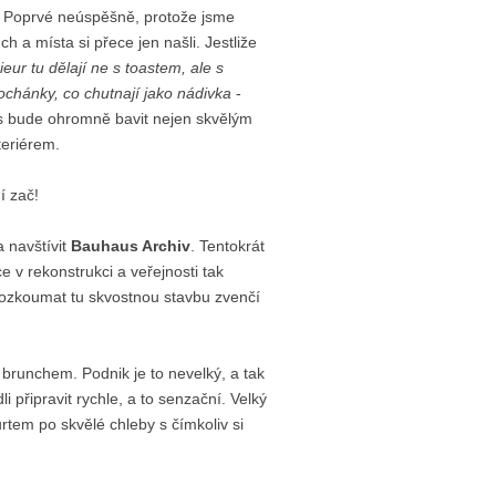
t. Poprvé neúspěšně, protože jsme
ch a místa si přece jen našli. Jestliže
ur tu dělají ne s toastem, ale s
ochánky, co chutnají jako nádivka
-
ás bude ohromně bavit nejen skvělým
teriérem.
 zač!
a navštívit
Bauhaus Archiv
. Tentokrát
e v rekonstrukci a veřejnosti tak
prozkoumat tu skvostnou stavbu zvenčí
 brunchem. Podnik je to nevelký, a tak
li připravit rychle, a to senzační. Velký
rtem po skvělé chleby s čímkoliv si