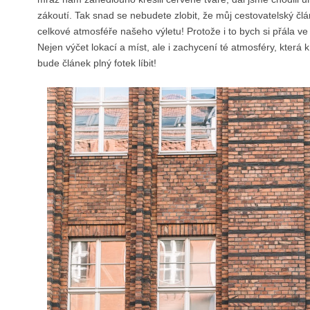
zákoutí. Tak snad se nebudete zlobit, že můj cestovatelský člá
celkové atmosféře našeho výletu! Protože i to bych si přála ve
Nejen výčet lokací a míst, ale i zachycení té atmosféry, která k
bude článek plný fotek líbit!