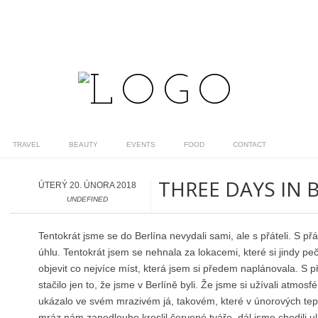
TRAVEL
BEAUTY
EVENTS
FOOD
CONTACT
THREE DAYS IN B
ÚTERÝ 20. ÚNORA 2018
UNDEFINED
Tentokrát jsme se do Berlína nevydali sami, ale s přáteli. S přát
úhlu. Tentokrát jsem se nehnala za lokacemi, které si jindy peč
objevit co nejvíce míst, která jsem si předem naplánovala. S př
stačilo jen to, že jsme v Berlíně byli. Že jsme si užívali atmo
ukázalo ve svém mrazivém já, takovém, které v únorových teplo
mráz nám zanedlouho kreslil červené tváře, dál jsme chodili u