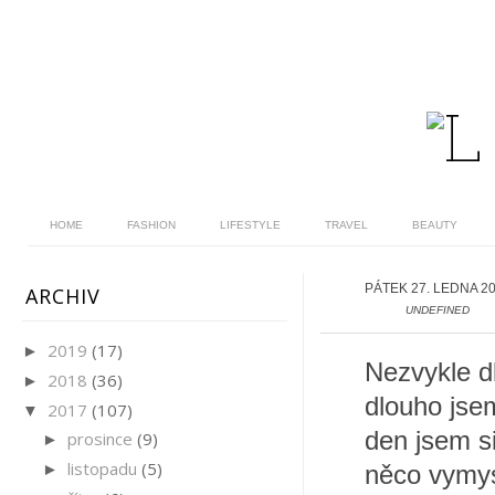
HOME
FASHION
LIFESTYLE
TRAVEL
BEAUTY
PÁTEK 27. LEDNA 2
ARCHIV
UNDEFINED
2019
(17)
►
Nezvykle d
2018
(36)
►
dlouho jsem
2017
(107)
▼
den jsem si
prosince
(9)
►
listopadu
(5)
►
něco vymys