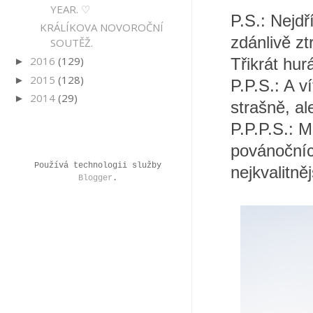
YEAR. ♡
P.S.: Nejdř
KRÁLÍKOVA NOVOROČNÍ
zdánlivě zt
SOUTĚŽ.
2016
(129)
►
Třikrát hur
2015
(128)
►
P.P.S.: A v
2014
(29)
►
strašně, al
P.P.P.S.: M
povánočních
Používá technologii služby
nejkvalitně
Blogger
.