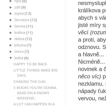
října
(6)
►
nesmyslupl
září
(9)
►
králíkova p
srpna
(12)
►
abych s vá
července
(12)
►
jisté míry
června
(11)
►
věcí
(rozum
května
(11)
►
dubna
(12)
a proti, ab
►
března
(7)
►
odznovu. S
února
(7)
►
a hlavně...
ledna
(6)
▼
Nicméně... 
HAPPY TO BE BACK.
novinek a č
LITTLE THINGS MAKE BIG
DAYS.
něco víc)
p
CHASING THE SUN.
nezklamu. 
3 BOOKS YOU'RE GONNA
nápady ťuk
READ ON A SNOWY
vervou, ne
WEEKEND.
A LOT CAN HAPPEN IN A