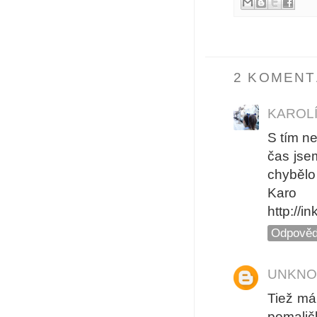
2 KOMENT
KAROL
S tím n
čas jse
chybělo 
Karo
http://i
Odpověd
UNKN
Tiež má
pomaličk